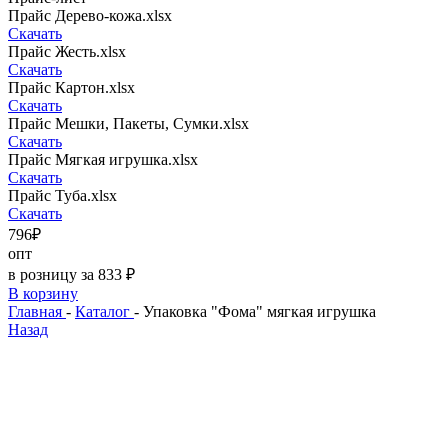
Прайс Дерево-кожа.xlsx
Скачать
Прайс Жесть.xlsx
Скачать
Прайс Картон.xlsx
Скачать
Прайс Мешки, Пакеты, Сумки.xlsx
Скачать
Прайс Мягкая игрушка.xlsx
Скачать
Прайс Туба.xlsx
Скачать
796₽
опт
в розницу за 833 ₽
В корзину
Главная
-
Каталог
-
Упаковка "Фома" мягкая игрушка
Назад