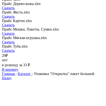
Прайс Дерево-кожа.xlsx
Скачать
Прайс Жесть.xlsx
Скачать
Прайс Картон.xlsx
Скачать
Прайс Мешки, Пакеты, Сумки.xlsx
Скачать
Прайс Мягкая игрушка.xlsx
Скачать
Прайс Туба.xlsx
Скачать
29₽
опт
в розницу за 33 ₽
В корзину
Главная
-
Каталог
-
Упаковка "Открытка" пакет большой
Назад