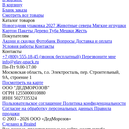
В корзину
Бланк заказа
Смотреть все товары
Каталог товаров
Новогодняя упаковка 2027
Животные севера
Мягкие игрушки
Картон
Пакеты
Дерево
Туба
Мешки
Жесть
Покупателям
Акции и скидки
Фотобанк
Вопросы
Доставка и оплата
Условия работы
Контакты
Контакты
+7 (800) 555-18-45 (звонок бесплатный)
Перезвоните мне
info@glav-upack.ru
Пн-Пт 9.00-17.00
Московская область, г.о. Электросталь, пер. Строительный,
9А, строение 1
Посмотреть на карте
ООО "ДЕДМОРОЗОВ"
ОГРН 1255000010880
ИНН 5027335324
Пользовательское соглашение
Политика конфиденциальности
Согласие на обработку персональных данных
Правила
продажи
© 2003 - 2026 ООО «ДедМорозов»
Сделано в Braind