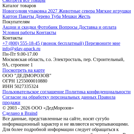
Смотреть все товары
Каталог товаров
Новогодняя упаковка 2027
Животные севера
Мягкие игрушки
Картон
Пакеты
Дерево
Туба
Мешки
Жесть
Покупателям
Акции и скидки
Фотобанк
Вопросы
Доставка и оплата
Условия работы
Контакты
Контакты
+7 (800) 555-18-45 (звонок бесплатный)
Перезвоните мне
info@glav-upack.ru
Пн-Пт 9.00-17.00
Московская область, г.о. Электросталь, пер. Строительный,
9А, строение 1
Посмотреть на карте
ООО "ДЕДМОРОЗОВ"
ОГРН 1255000010880
ИНН 5027335324
Пользовательское соглашение
Политика конфиденциальности
Согласие на обработку персональных данных
Правила
продажи
© 2003 - 2026 ООО «ДедМорозов»
Сделано в Braind
Все данные, представленные на сайте, носят сугубо
информационный характер и не являются исчерпывающими.
Для более подробной информации следует обращаться к