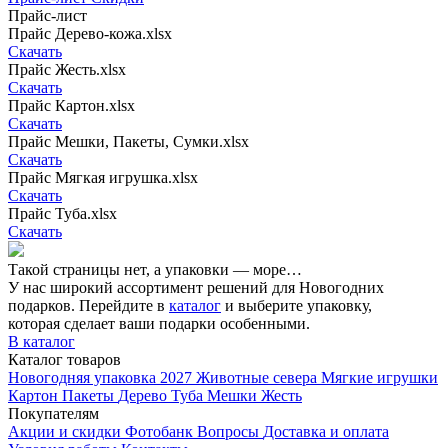
Прайс-лист
Прайс Дерево-кожа.xlsx
Скачать
Прайс Жесть.xlsx
Скачать
Прайс Картон.xlsx
Скачать
Прайс Мешки, Пакеты, Сумки.xlsx
Скачать
Прайс Мягкая игрушка.xlsx
Скачать
Прайс Туба.xlsx
Скачать
Такой страницы нет, а упаковки — море…
У нас широкий ассортимент решений для Новогодних
подарков. Перейдите в
каталог
и выберите упаковку,
которая сделает ваши подарки особенными.
В каталог
Каталог товаров
Новогодняя упаковка 2027
Животные севера
Мягкие игрушки
Картон
Пакеты
Дерево
Туба
Мешки
Жесть
Покупателям
Акции и скидки
Фотобанк
Вопросы
Доставка и оплата