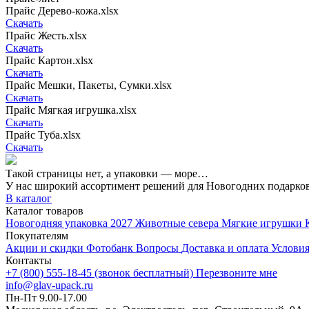
Прайс Дерево-кожа.xlsx
Скачать
Прайс Жесть.xlsx
Скачать
Прайс Картон.xlsx
Скачать
Прайс Мешки, Пакеты, Сумки.xlsx
Скачать
Прайс Мягкая игрушка.xlsx
Скачать
Прайс Туба.xlsx
Скачать
Такой страницы нет, а упаковки — море…
У нас широкий ассортимент решений для Новогодних подарко
В каталог
Каталог товаров
Новогодняя упаковка 2027
Животные севера
Мягкие игрушки
Покупателям
Акции и скидки
Фотобанк
Вопросы
Доставка и оплата
Условия
Контакты
+7 (800) 555-18-45 (звонок бесплатный)
Перезвоните мне
info@glav-upack.ru
Пн-Пт 9.00-17.00