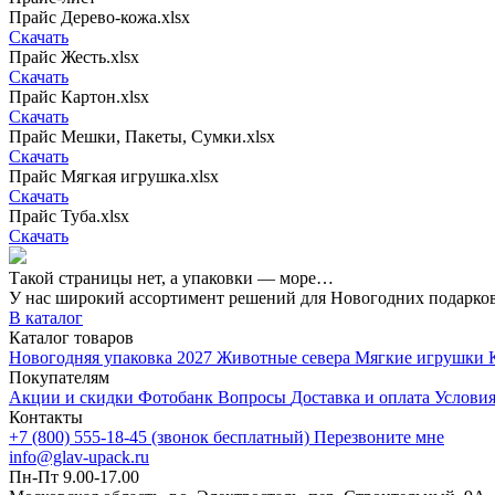
Прайс Дерево-кожа.xlsx
Скачать
Прайс Жесть.xlsx
Скачать
Прайс Картон.xlsx
Скачать
Прайс Мешки, Пакеты, Сумки.xlsx
Скачать
Прайс Мягкая игрушка.xlsx
Скачать
Прайс Туба.xlsx
Скачать
Такой страницы нет, а упаковки — море…
У нас широкий ассортимент решений для Новогодних подарко
В каталог
Каталог товаров
Новогодняя упаковка 2027
Животные севера
Мягкие игрушки
Покупателям
Акции и скидки
Фотобанк
Вопросы
Доставка и оплата
Условия
Контакты
+7 (800) 555-18-45 (звонок бесплатный)
Перезвоните мне
info@glav-upack.ru
Пн-Пт 9.00-17.00